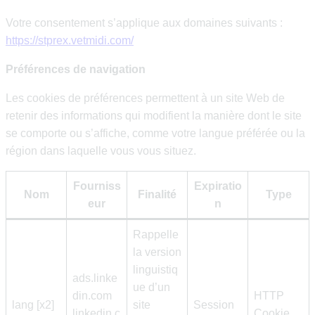
Votre consentement s’applique aux domaines suivants :
https://stprex.vetmidi.com/
Préférences de navigation
Les cookies de préférences permettent à un site Web de
retenir des informations qui modifient la manière dont le site
se comporte ou s’affiche, comme votre langue préférée ou la
région dans laquelle vous vous situez.
Fourniss
Expiratio
Nom
Finalité
Type
eur
n
Rappelle
la version
linguistiq
ads.linke
ue d’un
din.com
HTTP
lang [x2]
site
Session
linkedin.c
Cookie