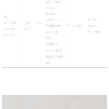
préférenc
es de
lecture
yt-
vidéo de
HTML
remote-
youtube.c
l’utilisate
Session
Local
session-
om
ur pour
Storage
name
les
vidéos
YouTube
incorporé
es