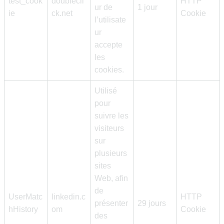
test_cook
doublecli
HTTP
ur de
1 jour
ie
ck.net
Cookie
l’utilisate
ur
accepte
les
cookies.
Utilisé
pour
suivre les
visiteurs
sur
plusieurs
sites
Web, afin
de
UserMatc
linkedin.c
HTTP
présenter
29 jours
hHistory
om
Cookie
des