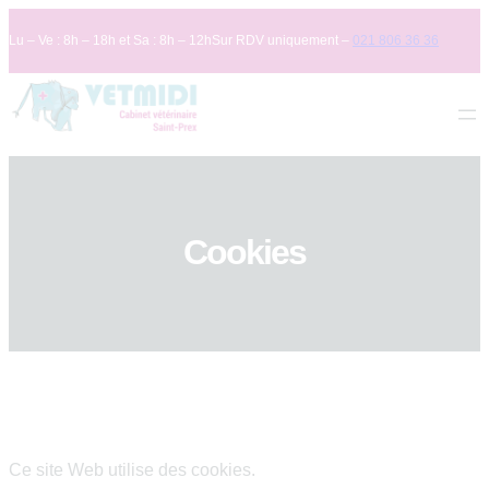
Skip
Lu – Ve : 8h – 18h et Sa : 8h – 12h
Sur RDV uniquement –
021 806 36 36
to
content
Cookies
Ce site Web utilise des cookies.