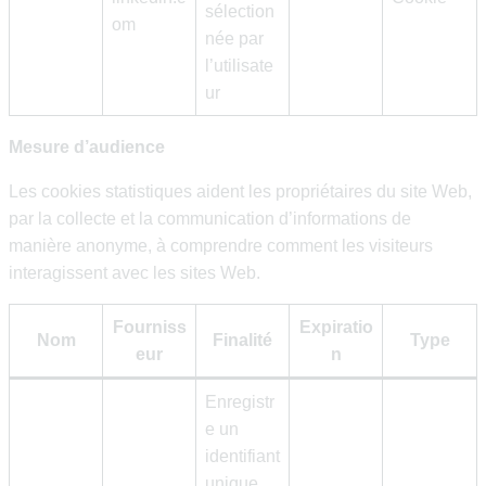
sélection
om
née par
l’utilisate
ur
Mesure d’audience
Les cookies statistiques aident les propriétaires du site Web,
par la collecte et la communication d’informations de
manière anonyme, à comprendre comment les visiteurs
interagissent avec les sites Web.
Fourniss
Expiratio
Nom
Finalité
Type
eur
n
Enregistr
e un
identifiant
unique