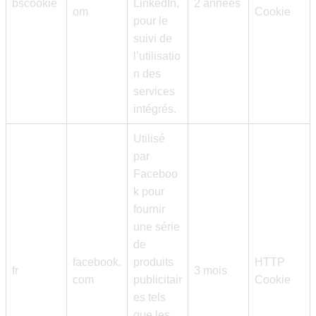
bscookie
LinkedIn,
2 années
om
Cookie
pour le
suivi de
l’utilisatio
n des
services
intégrés.
Utilisé
par
Faceboo
k pour
fournir
une série
de
facebook.
produits
HTTP
fr
3 mois
com
publicitair
Cookie
es tels
que les