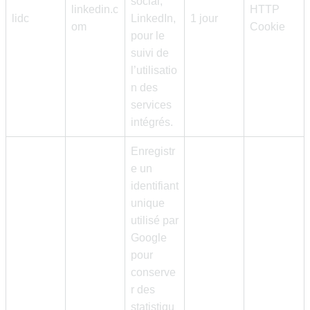
social,
linkedin.c
HTTP
lidc
LinkedIn,
1 jour
om
Cookie
pour le
suivi de
l’utilisatio
n des
services
intégrés.
Enregistr
e un
identifiant
unique
utilisé par
Google
pour
conserve
r des
statistiqu