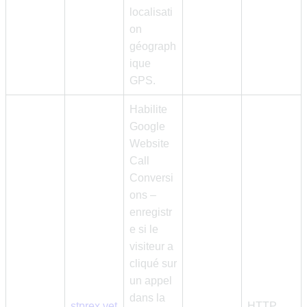
localisati
on
géograph
ique
GPS.
Habilite
Google
Website
Call
Conversi
ons –
enregistr
e si le
visiteur a
cliqué sur
un appel
dans la
stprex.vet
HTTP