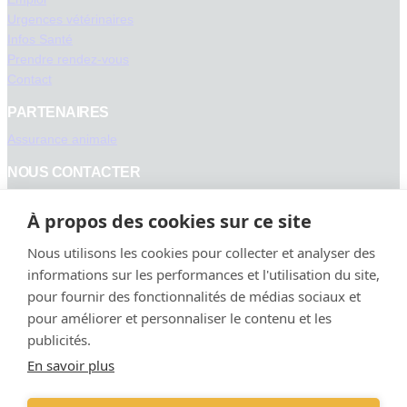
Urgences vétérinaires
Infos Santé
Prendre rendez-vous
Contact
PARTENAIRES
Assurance animale
NOUS CONTACTER
Tel :
021 806 36 36
À propos des cookies sur ce site
Uniquement sur RDV :
Lundi à vendredi : 8h – 18h
Nous utilisons les cookies pour collecter et analyser des
Samedi : 8h – 12h
informations sur les performances et l'utilisation du site,
Cabinet Vétérinaire
pour fournir des fonctionnalités de médias sociaux et
Rue du pont-levis 2,
pour améliorer et personnaliser le contenu et les
1162 Saint-Prex
publicités.
En savoir plus
Facebook
Instagram