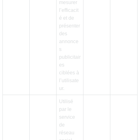
mesurer
l’efficacit
é et de
présenter
des
annonce
s
publicitair
es
ciblées à
l’utilisate
ur.
Utilisé
par le
service
de
réseau