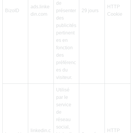
de
ads.linke
HTTP
BizoID
présenter
29 jours
din.com
Cookie
des
publicités
pertinent
es en
fonction
des
préférenc
es du
visiteur.
Utilisé
par le
service
de
réseau
social,
linkedin.c
HTTP