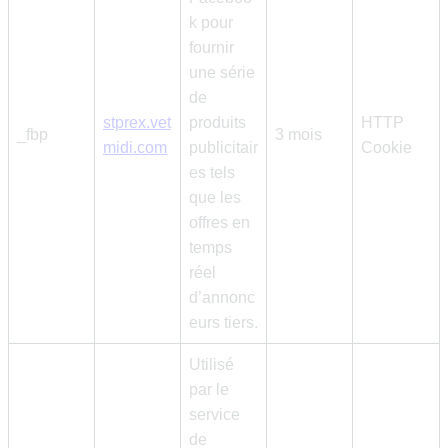
k pour
fournir
une série
de
stprex.vet
produits
HTTP
_fbp
3 mois
midi.com
publicitair
Cookie
es tels
que les
offres en
temps
réel
d’annonc
eurs tiers.
Utilisé
par le
service
de