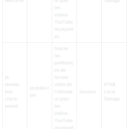
device-id
ur pour
Storage
les
vidéos
YouTube
incorporé
es
Stocke
les
préférenc
es de
yt-
lecture
remote-
vidéo de
HTML
youtube.c
fast-
l’utilisate
Session
Local
om
check-
ur pour
Storage
period
les
vidéos
YouTube
incorporé