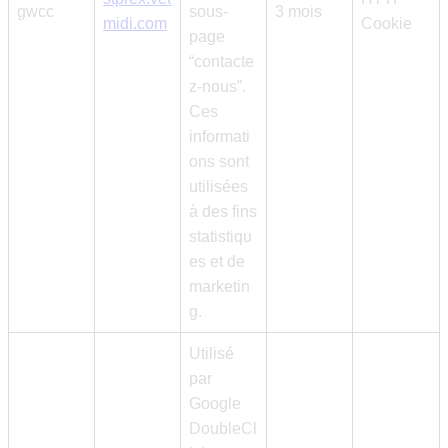
gwcc
sous-
3 mois
midi.com
Cookie
page
“contacte
z-nous”.
Ces
informati
ons sont
utilisées
à des fins
statistiqu
es et de
marketin
g.
Utilisé
par
Google
DoubleCl