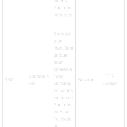
vidéos
YouTube
intégrées
.
Enregistr
e un
identifiant
unique
pour
conserve
youtube.c
r des
HTTP
YSC
Session
om
statistiqu
Cookie
es sur les
vidéos de
YouTube
vues par
l’utilisate
ur.