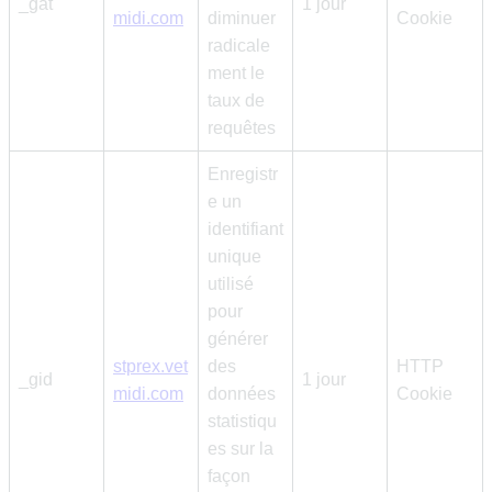
_gat
1 jour
midi.com
diminuer
Cookie
radicale
ment le
taux de
requêtes
Enregistr
e un
identifiant
unique
utilisé
pour
générer
stprex.vet
des
HTTP
_gid
1 jour
midi.com
données
Cookie
statistiqu
es sur la
façon