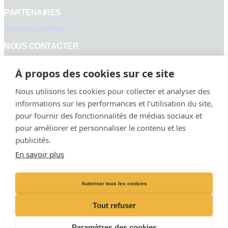
PARTENAIRES
Assurance animale
NOUS CONTACTER
Tel :
021 806 36 36
À propos des cookies sur ce site
Uniquement sur RDV :
Lundi à vendredi : 8h – 18h
Nous utilisons les cookies pour collecter et analyser des
Samedi : 8h – 12h
informations sur les performances et l'utilisation du site,
Cabinet Vétérinaire
pour fournir des fonctionnalités de médias sociaux et
Rue du pont-levis 2,
pour améliorer et personnaliser le contenu et les
1162 Saint-Prex
publicités.
En savoir plus
Facebook
Instagram
Autoriser tous les cookies
Tout refuser
© Copyright 2026 – Vetmidi Saint-Prex. Tous droits réservés par
Swissvet
Paramètres des cookies
Group
.
Membre du réseau Swissvet Group. –
nLDP
–
Cookies