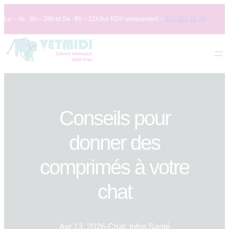
Skip
Lu – Ve : 8h – 18h et Sa : 8h – 12h
Sur RDV uniquement –
021 806 36 36
to
content
Conseils pour
donner des
comprimés à votre
chat
Avr 13, 2026
·
Chat
, 
Infos Santé